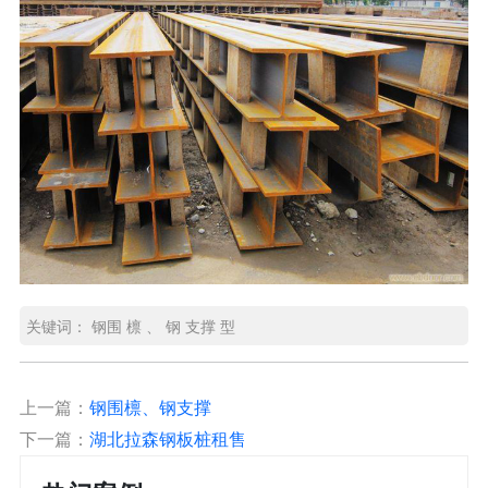
关键词：
钢围
檩
、
钢
支撑
型
上一篇：
钢围檩、钢支撑
下一篇：
湖北拉森钢板桩租售