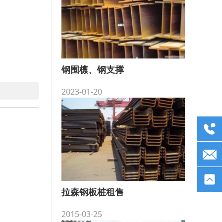
钢围檩、钢支撑
2023-01-20
拉森钢板桩租售
2015-03-25