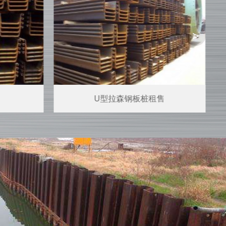
>
U型拉森钢板桩租售