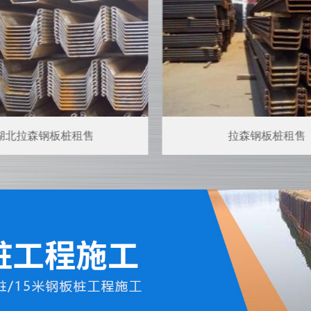
湖北拉森钢板桩租售
拉森钢板桩租售