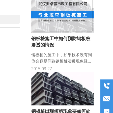
在施工过程中
钢板桩施工中如何预防钢板桩
渗透的情况
钢板桩的施工中，如果技术没有到
位会容易导致钢板桩渗透现象经常
会发生，发生这样的情况会导致安
2015-03-27
全事故的发生以及延误的工程的工
期，所以我们一定要事先做好防
范，以免发生渗
钢板桩出现倾斜现象要如何处