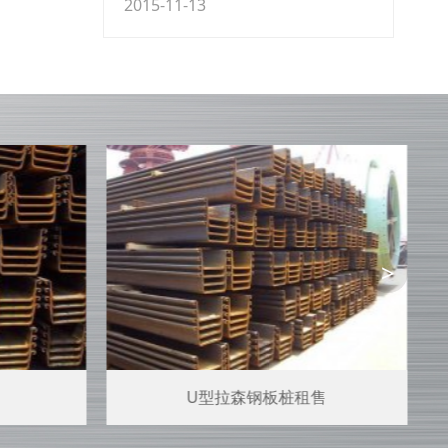
就来跟大家介绍下钢板桩打桩打不
2015-11-13
进去的原因及解决办法吧！ 首先要
找到钢板桩打桩打不下去的原因，
然后再根据
>
U型拉森钢板桩租售