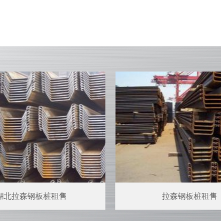
湖北拉森钢板桩租售
拉森钢板桩租售